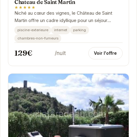
Chateau de Saint Martin
★★★★★
Niché au cœur des vignes, le Château de Saint
Martin offre un cadre idyllique pour un séjour
relaxant. Ses chambres élégantes et
piscine-exterieure
internet
parking
confortables,...
chambres-non-fumeurs
129€
/nuit
Voir l'offre