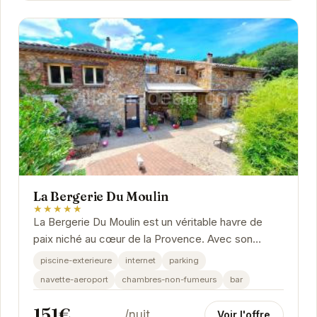
La Bergerie Du Moulin
★★★★★
La Bergerie Du Moulin est un véritable havre de
paix niché au cœur de la Provence. Avec son
ambiance chaleureuse et ses équipements
piscine-exterieure
internet
parking
modernes, cet...
navette-aeroport
chambres-non-fumeurs
bar
151€
/nuit
Voir l'offre