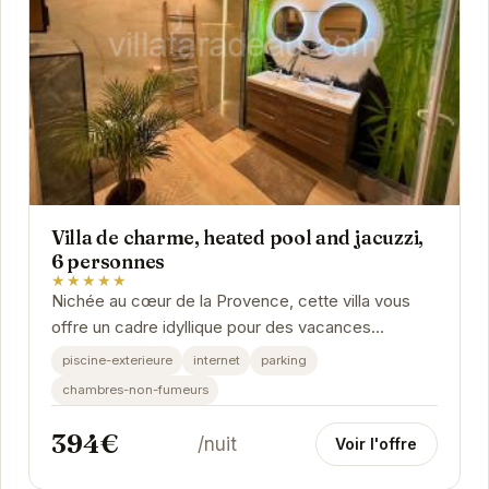
Villa de charme, heated pool and jacuzzi,
6 personnes
★★★★★
Nichée au cœur de la Provence, cette villa vous
offre un cadre idyllique pour des vacances
relaxantes. Son intérieur élégant et ses
piscine-exterieure
internet
parking
équipements...
chambres-non-fumeurs
394€
/nuit
Voir l'offre