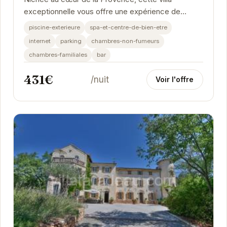
exceptionnelle vous offre une expérience de
détente absolue. Plongez dans la piscine
piscine-exterieure
spa-et-centre-de-bien-etre
chauffée,...
internet
parking
chambres-non-fumeurs
chambres-familiales
bar
431€
/nuit
Voir l'offre