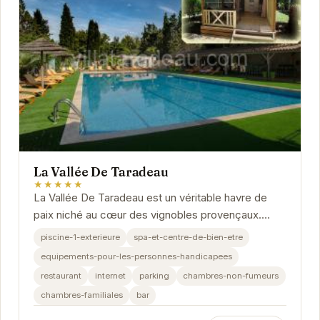
La Vallée De Taradeau
★★★★★
La Vallée De Taradeau est un véritable havre de
paix niché au cœur des vignobles provençaux.
L'établissement propose un cadre idyllique pour...
piscine-1-exterieure
spa-et-centre-de-bien-etre
equipements-pour-les-personnes-handicapees
restaurant
internet
parking
chambres-non-fumeurs
chambres-familiales
bar