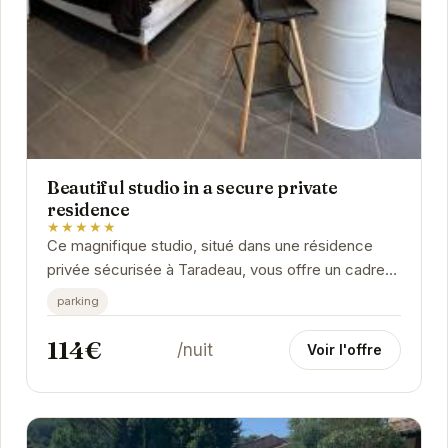
Beautiful studio in a secure private
residence
★★★★★
Ce magnifique studio, situé dans une résidence
privée sécurisée à Taradeau, vous offre un cadre
paisible et confortable pour vos vacances.
parking
114€
/nuit
Voir l'offre