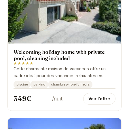
Welcoming holiday home with private
pool, cleaning included
★★★★★
Cette charmante maison de vacances offre un
cadre idéal pour des vacances relaxantes en
famille ou entre amis. Avec sa piscine privée, vous
piscine
parking
chambres-non-fumeurs
pourrez...
349€
/nuit
Voir l'offre