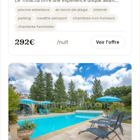
Le Trinacria offre une expérience unique alliant
charme provençal et confort moderne. Ses...
piscine-exterieure
en-bord-de-plage
internet
parking
navette-aeroport
chambres-non-fumeurs
chambres-familiales
292€
/nuit
Voir l'offre