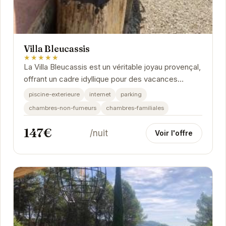
Villa Bleucassis
★★★★★
La Villa Bleucassis est un véritable joyau provençal,
offrant un cadre idyllique pour des vacances
relaxantes. Avec sa piscine extérieure...
piscine-exterieure
internet
parking
chambres-non-fumeurs
chambres-familiales
147€
/nuit
Voir l'offre