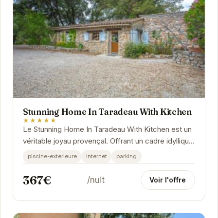
Stunning Home In Taradeau With Kitchen
★★★★★
Le Stunning Home In Taradeau With Kitchen est un
véritable joyau provençal. Offrant un cadre idyllique
pour des vacances relaxantes, cette maison...
piscine-exterieure
internet
parking
367€
/nuit
Voir l'offre