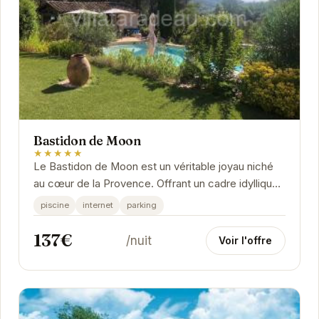
Bastidon de Moon
★★★★★
Le Bastidon de Moon est un véritable joyau niché
au cœur de la Provence. Offrant un cadre idyllique
et des prestations haut de gamme, cet...
piscine
internet
parking
137€
/nuit
Voir l'offre