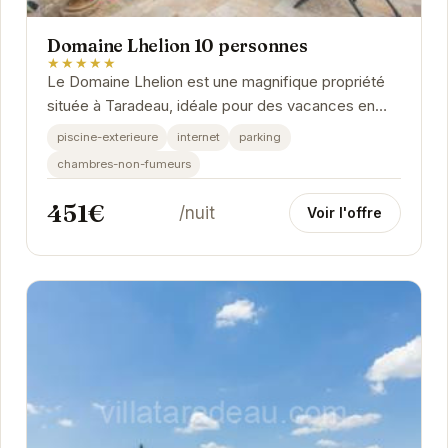
Domaine Lhelion 10 personnes
★★★★★
Le Domaine Lhelion est une magnifique propriété
située à Taradeau, idéale pour des vacances en
famille ou entre amis. Avec une capacité...
piscine-exterieure
internet
parking
chambres-non-fumeurs
451€
/nuit
Voir l'offre