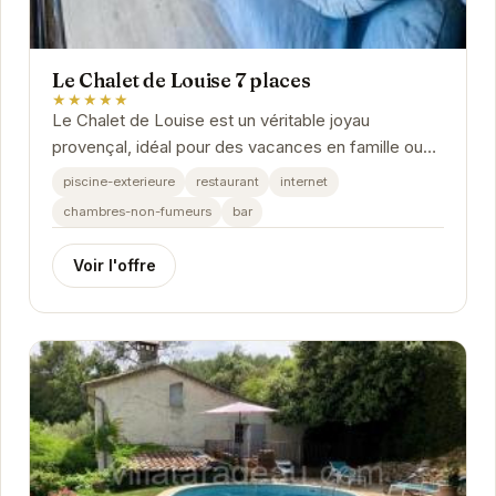
Le Chalet de Louise 7 places
★★★★★
Le Chalet de Louise est un véritable joyau
provençal, idéal pour des vacances en famille ou
entre amis. Son emplacement privilégié à
piscine-exterieure
restaurant
internet
Taradeau...
chambres-non-fumeurs
bar
Voir l'offre