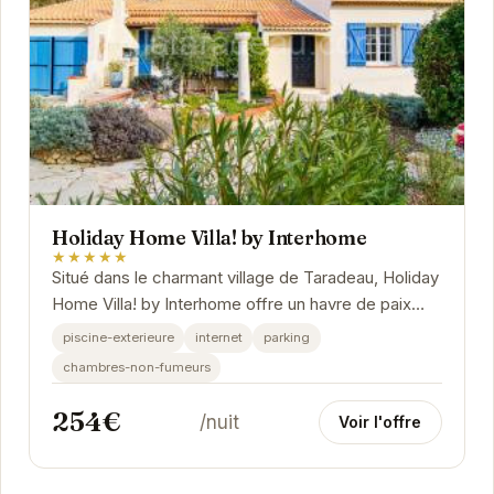
Holiday Home Villa! by Interhome
★★★★★
Situé dans le charmant village de Taradeau, Holiday
Home Villa! by Interhome offre un havre de paix
pour des vacances relaxantes.
piscine-exterieure
internet
parking
chambres-non-fumeurs
254€
/nuit
Voir l'offre