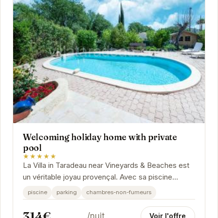
Welcoming holiday home with private
pool
★★★★★
La Villa in Taradeau near Vineyards & Beaches est
un véritable joyau provençal. Avec sa piscine
privée, son parking et ses chambres non-
piscine
parking
chambres-non-fumeurs
fumeurs,...
314€
/nuit
Voir l'offre