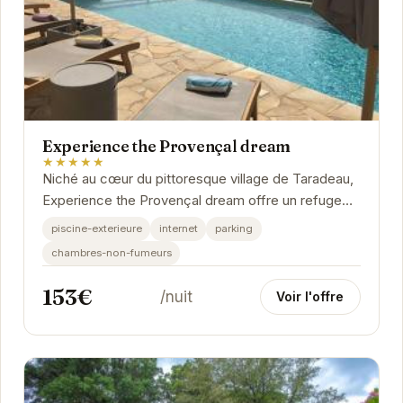
Experience the Provençal dream
★★★★★
Niché au cœur du pittoresque village de Taradeau,
Experience the Provençal dream offre un refuge
paisible où luxe et authenticité se...
piscine-exterieure
internet
parking
chambres-non-fumeurs
153€
/nuit
Voir l'offre